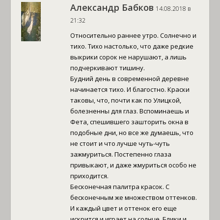
Александр Бабков
14.08.2018 в
21:32
Относительно раннее утро. Солнечно и
тихо. Тихо настолько, что даже редкие
выкрики сорок не нарушают, а лишь
подчеркивают тишину.
Будний день в современной деревне
начинается тихо. И благостно. Краски
таковы, что, почти как по Улицкой,
болезненны для глаз. Вспоминаешь и
Фета, спешившего зашторить окна в
подобные дни, но все же думаешь, что
не стоит и что лучше чуть-чуть
зажмуриться. Постепенно глаза
привыкают, и даже жмуриться особо не
приходится.
Бесконечная палитра красок. С
бесконечным же множеством оттенков.
И каждый цвет и оттенок его еще
искрится и играет на солнце. Блики и