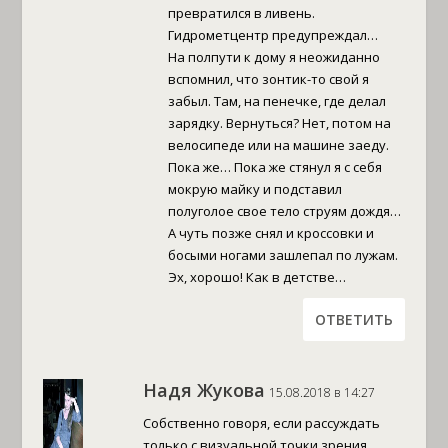
превратился в ливень.
Гидрометцентр предупреждал…
На полпути к дому я неожиданно
вспомнил, что зонтик-то свой я
забыл. Там, на пенечке, где делал
зарядку. Вернуться? Нет, потом на
велосипеде или на машине заеду.
Пока же… Пока же стянул я с себя
мокрую майку и подставил
полуголое свое тело струям дождя…
А чуть позже снял и кроссовки и
босыми ногами зашлепал по лужам.
Эх, хорошо! Как в детстве…
ОТВЕТИТЬ
Надя Жукова
15.08.2018 в 14:27
Собственно говоря, если рассуждать
только с визуальной точки зрения,