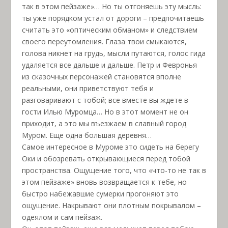
так в этом пейзаже»… Но ты отгоняешь эту мысль:
ты уже порядком устал от дороги – предпочитаешь
считать это «оптическим обманом» и следствием
своего переутомления. Глаза твои смыкаются,
голова никнет на грудь, мысли путаются, голос гида
удаляется все дальше и дальше. Петр и Февронья
из сказочных персонажей становятся вполне
реальными, они приветствуют тебя и
разговаривают с тобой; все вместе вы ждете в
гости Илью Муромца… Но в этот момент не он
приходит, а это мы въезжаем в славный город
Муром. Еще одна большая деревня…
Самое интересное в Муроме это сидеть на берегу
Оки и обозревать открывающиеся перед тобой
пространства. Ощущение того, что «что-то не так в
этом пейзаже» вновь возвращается к тебе, но
быстро набежавшие сумерки прогоняют это
ощущение. Накрывают они плотным покрывалом –
одеялом и сам пейзаж.