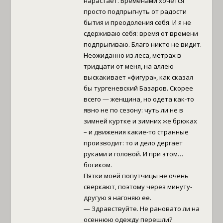
нарастает. Временами хочется
просто подпрыгнуть от радости
бытия и преодоления себя. И я не
сдерживаю себя: время от времени
подпрыгиваю. Благо никто не видит.
Неожиданно из леса, метрах в
тридцати от меня, на аллею
выскакивает «фигура», как сказал
бы тургеневский Базаров. Скорее
всего — женщина, но одета как-то
явно не по сезону: чуть ли не в
зимней куртке и зимних же брюках
– и движения какие-то странные
производит: то и дело дергает
руками и головой. И при этом…
босиком.
Пятки моей попутчицы не очень
сверкают, поэтому через минуту-
другую я нагоняю ее.
— Здравствуйте. Не рановато ли на
осеннюю одежду перешли?