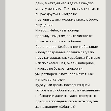
день, в каждый час и даже в каждую
минуту меняется. Тик-тик-так, тик-так, и
он уже другой. Никогда не
повторяющаяся мозаика красок, форм,
ощущений…
И небо… Небо, не в пример
предыдущим дням, почти чистое от
облаков и оттого еще более
бесконечное. Безбрежное. Небольшие
и полупрозрачные облачка бегут по
нему как ладьи, как кораблики. По морю
или по океану. Нет, океан, наверное,
никогда не бывает спокоен и
умиротворен. А вот небо может. Как,
например, сегодня.
Куда ушли драмы последних дней,
которые я с любопытством и волнением
наблюдал и даже пытался передать в
одном из последних своих эссе под тем
же названием «Облака»?