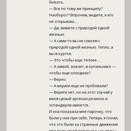
бежать.
— Все по тому же принципу?
Наоборот? Впрочем, видите, я его
не открываю…
— Да, живите с природой одной
жизнью.
— А сами-то вы не совсем с
природой одной жизнью. Тепло, а
вы в куртке.
— Это чтобы еще теплее…
— А зимой, значит, в купальнике —
чтобы еще холоднее?
— Верно.
— А вериги еще не пробовали?
— Вериги нет, но на этот случай у
меня целый арсенал резинок и
эспандеров имеется.
И она показала мне парочку, что
были у нее при себе. Теперь я понял,
что это были за странные движения
при виде моей попутчицы со спины.