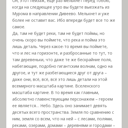
Он, этот пейзаж, еще раз мелькнет перед тобою,
когда на следующее утро вы будете выезжать из
Мурома в направлении Дивеево. Мелькнет и уже
более не оставит вас. Ибо впереди будет все то же
самое.
Да, там не будет реки, там не будет поймы, но
очень скоро вы поймете, что река и пойма это
лишь деталь. Через какое-то время вы поймете,
что и лес на горизонте, и разбросанные то тут, то
там деревеньки, что даже те же бескрайние поля,
набегающие, подобно гигантским волнам, одно на
другое, и тут же разбегающиеся друг от друга –
даже они, всё, всё, всё это лишь детали на этой
всемирного масштаба картине. Вселенского
масштаба картине. В то время как главным,
абсолютно главенствующим персонажем – героем
ее является… Небо. Здесь оно занимает девять
десятых всего пространства. Земля по сравнению с
ним, земля со всем, что на ней – с лесами, полями,
реками, озерами, домами – деревнями и городами –