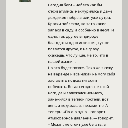
Сегодня боги – небеса как бы
спохватились: нахмурились и даже
дождиком побрызгали, уже с утра.
Краски поблекли, но зато какие
запахи в саду, а особенно в лесу! Не
одно, так другое в природе
благодать: одно исчезнет, тут же
появится другое, и не сразу
скажешь, что лучше. Не то, что в
нашей жизни…
Но это будет позже. Пока же я сижу
на веранде и все никак не могу себя
заставить подхватиться и
побежать. Встал сегодня не с той
ноги, да и залежался немного,
занежился в теплой постели, вот
лень и подкралась незаметно. А
теперь: «По-о-о-здно – говорит. —
Атмосферное давление, — говорит.
– Может, не стоит уже бегать, а