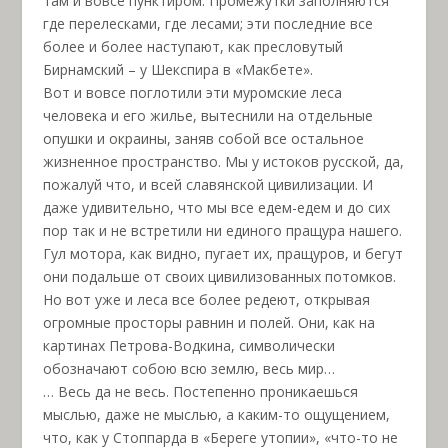
там и вовсе пунктиром. Промежутки заполняются
где перелесками, где лесами; эти последние все
более и более наступают, как пресловутый
Бирнамский – у Шекспира в «Макбете».
Вот и вовсе поглотили эти муромские леса
человека и его жилье, вытеснили на отдельные
опушки и окраины, заняв собой все остальное
жизненное пространство. Мы у истоков русской, да,
пожалуй что, и всей славянской цивилизации. И
даже удивительно, что мы все едем-едем и до сих
пор так и не встретили ни единого пращура нашего.
Гул мотора, как видно, пугает их, пращуров, и бегут
они подальше от своих цивилизованных потомков.
Но вот уже и леса все более редеют, открывая
огромные просторы равнин и полей. Они, как на
картинах Петрова-Водкина, символически
обозначают собою всю землю, весь мир…
… Весь да не весь. Постепенно проникаешься
мыслью, даже не мыслью, а каким-то ощущением,
что, как у Стоппарда в «Береге утопии», «что-то не