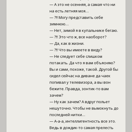
— А это не осенняя, а самая что ни
на есть летняя моя…
— ?!! Могу представить себе
зимнюю…
— Нет, зимой я в купальнике бегаю.
— ?!! Это что ж, все наоборот?
— Да, как в жизни.
— ?!! Что вы имеете в виду?
— Не следует себе слишком
потакать. Да что я вам объясняю?
Вы и сами, похоже, такой. Другой бы
сидел сейчас на диване да чаек
попивал у телевизора, а вы вон
бежите. Правда, зонтик-то вам
зачем?
— Ну как зачем? А вдруг польет
нешуточно. Чтобы не вымокнуть до
последней нитки…
— А-а-а, интеллигентность все это.
Ведь в дождик-то самая прелесть