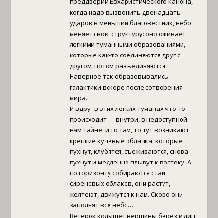
преддверии Евхаристического канона,
когда надо вызвонить двенадцать
ударов в меньший благовестник, небо
меняет свою структуру: оно оживает
легкими туманными образованиями,
которые как-то соединяются друг с
другом, потом разъединяются…
Наверное так образовывались
галактики вскоре после сотворения
мира.
И вдруг в этих легких туманах что-то
происходит — внутри, в недоступной
нам тайне: и то там, то тут возникают
крепкие кучевые облачка, которые
пухнут, клубятся, съеживаются, снова
пухнут и медленно плывут к востоку. А
по горизонту собираются стаи
сиреневых облаков, они растут,
желтеют, движутся к нам. Скоро они
заполнят всё небо…
Ветерок колышет вершины берез и лип.