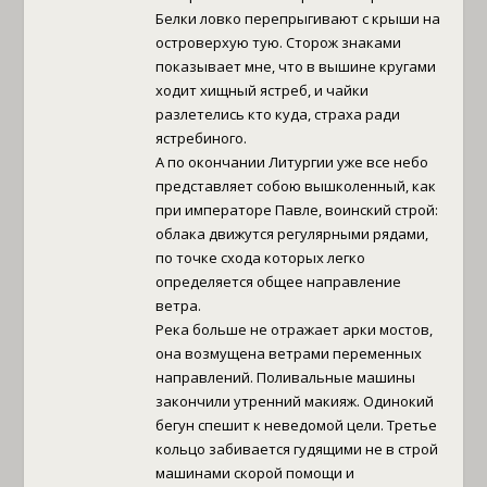
Белки ловко перепрыгивают с крыши на
островерхую тую. Сторож знаками
показывает мне, что в вышине кругами
ходит хищный ястреб, и чайки
разлетелись кто куда, страха ради
ястребиного.
А по окончании Литургии уже все небо
представляет собою вышколенный, как
при императоре Павле, воинский строй:
облака движутся регулярными рядами,
по точке схода которых легко
определяется общее направление
ветра.
Река больше не отражает арки мостов,
она возмущена ветрами переменных
направлений. Поливальные машины
закончили утренний макияж. Одинокий
бегун спешит к неведомой цели. Третье
кольцо забивается гудящими не в строй
машинами скорой помощи и