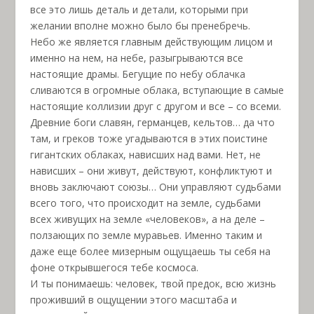
все это лишь деталь и детали, которыми при
желании вполне можно было бы пренебречь.
Небо же является главным действующим лицом и
именно на нем, на небе, разыгрываются все
настоящие драмы. Бегущие по небу облачка
сливаются в огромные облака, вступающие в самые
настоящие коллизии друг с другом и все – со всеми.
Древние боги славян, германцев, кельтов… да что
там, и греков тоже угадываются в этих поистине
гигантских облаках, нависших над вами. Нет, не
нависших – они живут, действуют, конфликтуют и
вновь заключают союзы… Они управляют судьбами
всего того, что происходит на земле, судьбами
всех живущих на земле «человеков», а на деле –
ползающих по земле муравьев. Именно таким и
даже еще более мизерным ощущаешь ты себя на
фоне открывшегося тебе космоса.
И ты понимаешь: человек, твой предок, всю жизнь
проживший в ощущении этого масштаба и