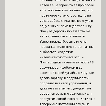
Хотел я еще спросить ее про босые
ноги, про «интеллигентность», про…
про многое хотел спросить, но не
успел. Собеседница моя юркнула в
одну лишь ей заметную тропинку
сбоку от дороги и исчезла так же
неожиданно, как и появилась.
Успев, правда, бросить мне на
прощанье: «А зонтик-то, зонтик вы
выбросьте. Издержки
интеллигентности все это…»
Причем здесь интеллигентность? В
задумчивости добежал я до
заветной своей лужайки в лесу, где
делаю зарядку. В задумчивости
проделал все свои упражнения, и
даже не заметил, что дождик тем
временем заметно усилился. Ну, и
припустил домой, пока он, дождик, а
теперь уже настоящий дождь не