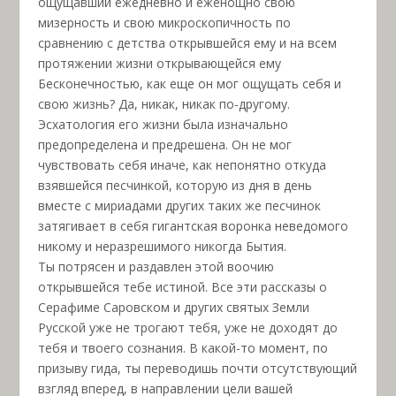
ощущавший ежедневно и еженощно свою
мизерность и свою микроскопичность по
сравнению с детства открывшейся ему и на всем
протяжении жизни открывающейся ему
Бесконечностью, как еще он мог ощущать себя и
свою жизнь? Да, никак, никак по-другому.
Эсхатология его жизни была изначально
предопределена и предрешена. Он не мог
чувствовать себя иначе, как непонятно откуда
взявшейся песчинкой, которую из дня в день
вместе с мириадами других таких же песчинок
затягивает в себя гигантская воронка неведомого
никому и неразрешимого никогда Бытия.
Ты потрясен и раздавлен этой воочию
открывшейся тебе истиной. Все эти рассказы о
Серафиме Саровском и других святых Земли
Русской уже не трогают тебя, уже не доходят до
тебя и твоего сознания. В какой-то момент, по
призыву гида, ты переводишь почти отсутствующий
взгляд вперед, в направлении цели вашей