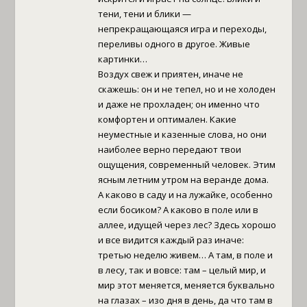
тени, тени и блики —
непрекращающаяся игра и переходы,
переливы одного в другое. Живые
картинки…
Воздух свеж и приятен, иначе не
скажешь: он и не тепел, но и не холоден
и даже не прохладен; он именно что
комфортен и оптимален. Какие
неуместные и казенные слова, но они
наиболее верно передают твои
ощущения, современный человек. Этим
ясным летним утром на веранде дома.
А каково в саду и на лужайке, особенно
если босиком? А каково в поле или в
аллее, идущей через лес? Здесь хорошо
и все видится каждый раз иначе:
третью неделю живем… А там, в поле и
в лесу, так и вовсе: там – целый мир, и
мир этот меняется, меняется буквально
на глазах – изо дня в день, да что там в