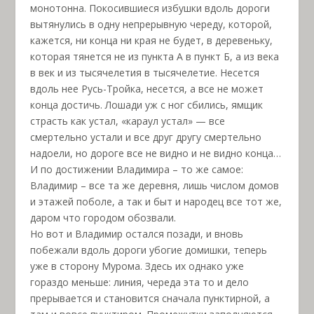
монотонна. Покосившиеся избушки вдоль дороги
вытянулись в одну непрерывную череду, которой,
кажется, ни конца ни края не будет, в деревеньку,
которая тянется не из пункта А в пункт Б, а из века
в век и из тысячелетия в тысячелетие. Несется
вдоль нее Русь-Тройка, несется, а все не может
конца достичь. Лошади уж с ног сбились, ямщик
страсть как устал, «караул устал» — все
смертельно устали и все друг другу смертельно
надоели, но дороге все не видно и не видно конца…
И по достижении Владимира – то же самое:
Владимир – все та же деревня, лишь числом домов
и этажей поболе, а так и быт и народец все тот же,
даром что городом обозвали.
Но вот и Владимир остался позади, и вновь
побежали вдоль дороги убогие домишки, теперь
уже в сторону Мурома. Здесь их однако уже
гораздо меньше: линия, череда эта то и дело
прерывается и становится сначала пунктирной, а