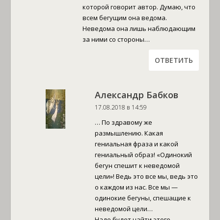
которой говорит автор. Думаю, что
всем бегущим она ведома.
Неведома она лишь наблюдающим
за ними со стороны…
ОТВЕТИТЬ
Александр Бабков
17.08.2018 в 14:59
… По здравому же
размышлению. Какая
гениальная фраза и какой
гениальный образ! «Одинокий
бегун спешит к неведомой
цели»! Ведь это все мы, ведь это
о каждом из нас. Все мы —
одинокие бегуны, спешащие к
неведомой цели…
Надо будет найти этого