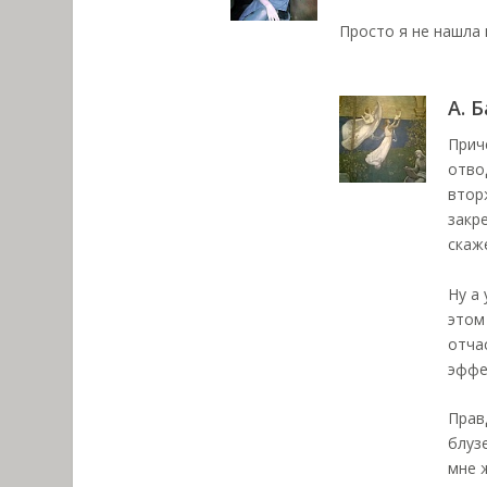
Просто я не нашла 
А. 
Прич
отво
втор
закр
скаж
Ну а
этом 
отча
эффе
Прав
блуз
мне 