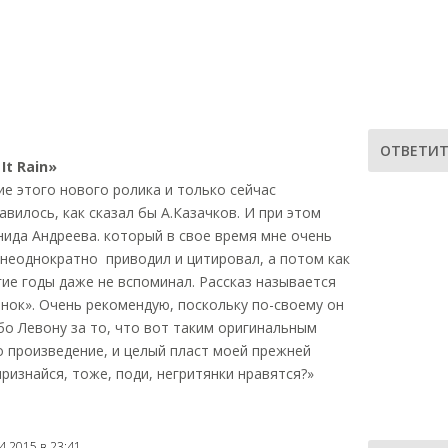
ОТВЕТИТ
It Rain»
е этого нового ролика и только сейчас
вилось, как сказал бы А.Казачков. И при этом
ида Андреева. который в свое время мне очень
 неоднократно приводил и цитировал, а потом как
ие годы даже не вспоминал. Рассказ называется
нок». Очень рекомендую, поскольку по-своему он
бо Левону за то, что вот таким оригинальным
 произведение, и целый пласт моей прежней
признайся, тоже, поди, негритянки нравятся?»
4.2015 в 23:41