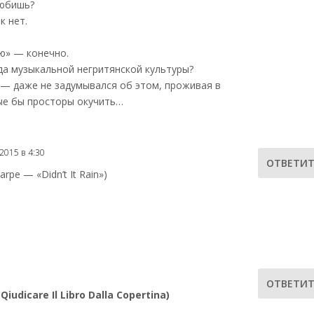
любишь?
к нет.
ю» — конечно.
да музыкальной негритянской культуры?
 — даже не задумывался об этом, проживая в
ые бы просторы окучить…
2015 в 4:30
ОТВЕТИТ
arpe — «Didn’t It Rain»)
ОТВЕТИТ
iudicare Il Libro Dalla Copertina)