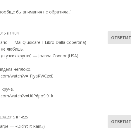
вообще бы внимания не обратила..)
015 в 14:04
ОТВЕТИТ
ario — Mai Qiudicare Il Libro Dalla Copertina)
 не любишь.
(в узких кругах) — Joanna Connor (USA).
лядела неплохо.
e.com/watch?v=_FJyaRWCzxE
 круче.
e.com/watch?v=U0P6po9i91k
2.08.2015 в 14:25
ОТВЕТИТ
arpe — «Didn’t It Rain»)