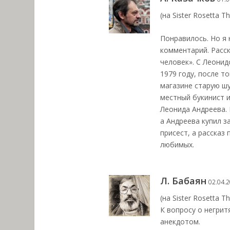
(на Sister Rosetta Th
Понравилось. Но я 
комментарий. Расс
человек». С Леони
1979 году, после т
магазине старую шу
местный букинист и
Леонида Андреева. 
а Андреева купил з
присест, а рассказ
любимых.
Л. Бабаян
02.04.2
(на Sister Rosetta Th
К вопросу о негри
анекдотом.