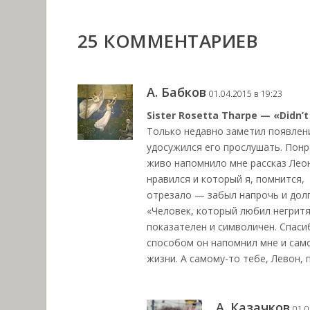
25 КОММЕНТАРИЕВ
А. Бабков
01.04.2015 в 19:23
Sister Rosetta Tharpe — «Didn’t 
Только недавно заметил появлени
удосужился его прослушать. Понра
живо напомнило мне рассказ Леон
нравился и который я, помнится,
отрезало — забыл напрочь и долг
«Человек, который любил негритя
показателен и символичен. Спаси
способом он напомнил мне и само
жизни. А самому-то тебе, Левон, 
А. Казачков
01.0