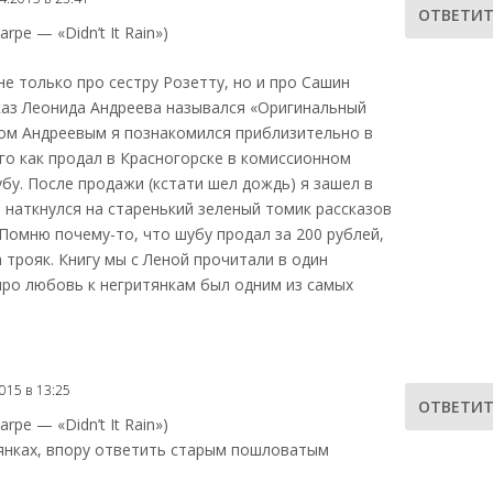
ОТВЕТИТ
arpe — «Didn’t It Rain»)
не только про сестру Розетту, но и про Сашин
каз Леонида Андреева назывался «Оригинальный
дом Андреевым я познакомился приблизительно в
ого как продал в Красногорске в комиссионном
бу. После продажи (кстати шел дождь) я зашел в
 наткнулся на старенький зеленый томик рассказов
Помню почему-то, что шубу продал за 200 рублей,
а трояк. Книгу мы с Леной прочитали в один
 про любовь к негритянкам был одним из самых
015 в 13:25
ОТВЕТИТ
arpe — «Didn’t It Rain»)
тянках, впору ответить старым пошловатым