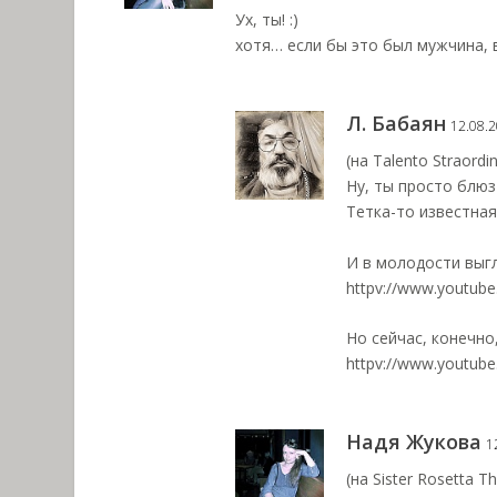
Ух, ты! :)
хотя… если бы это был мужчина, 
Л. Бабаян
12.08.2
(на Talento Straordin
Ну, ты просто блюз
Тетка-то известная 
И в молодости выг
httpv://www.youtub
Но сейчас, конечно,
httpv://www.youtub
Надя Жукова
1
(на Sister Rosetta Th