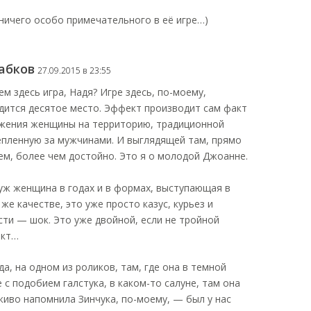
ничего особо примечательного в её игре…)
Бабков
27.09.2015 в 23:55
ем здесь игра, Надя? Игре здесь, по-моему,
дится десятое место. Эффект производит сам факт
жения женщины на территорию, традиционной
епленную за мужчинами. И выглядящей там, прямо
ем, более чем достойно. Это я о молодой Джоанне.
 уж женщина в годах и в формах, выступающая в
же качестве, это уже просто казус, курьез и
сти — шок. Это уже двойной, если не тройной
кт…
да, на одном из роликов, там, где она в темной
е с подобием галстука, в каком-то салуне, там она
живо напомнила Зинчука, по-моему, — был у нас