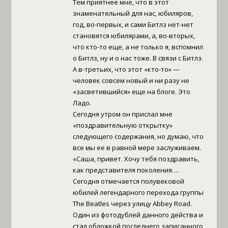
Тем приятнее мне, что в этот
знаменательный для нас, юбиляров,
год, во-первых, и сами Битлз нет-нет
становятся юбилярами, а, во-вторых,
что кто-то еще, а не только я, вспомнил
о Битлз, ну и о нас тоже. В связи с Битлз.
А в-третьих, что этот «кто-то» —
человек совсем новый и ни разу не
«засветившийся» еще на блоге. Это
Ладо.
Сегодня утром он прислал мне
«поздравительную открытку»
следующего содержания, но думаю, что
все мы ее в равной мере заслуживаем.
«Саша, привет. Хочу тебя поздравить,
как представителя поколения….
Сегодня отмечается полувековой
юбилей легендарного перехода группы
The Beatles через улицу Abbey Road.
Один из фотодублей данного действа и
стал обложкой последнего записанного