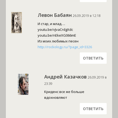
Левон Бабаян
26.09.2019 в 12:18
И стар, и млад….
youtu.be/vJvaCrdgXdc
youtu.be/nEkeXG066mE
Из моих любимых песен
http://rockology.ru/?page_id=3326
ОТВЕТИТЬ
Андрей Казачков
26.09.2019 в
23:39
Криденс все же больше
вдохновляют
ОТВЕТИТЬ