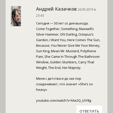
Андрей Казачков
26.09.2019 в
23:43
Сегодня — 50 лет со дня выхода.
Come Together, Something, Maxwell’s
Silver Hammer, Oh! Darling, Octopus’s
Garden, I Want You, Here Comes The Sun,
Because, You Never Give Me Your Money,
Sun King, Mean Mr. Mustard, Polythene
Pam, She Came In Through The Bathroom
Window, Golden Slumbers, Carry That
Weight, The End, Her Majesty.
Меня c детства и до сих пор
озадачивает, что значит «She’s so
heavy»
youtube.com/watch?v=tAe2Q_LhY8g
ОТВЕТИТЬ