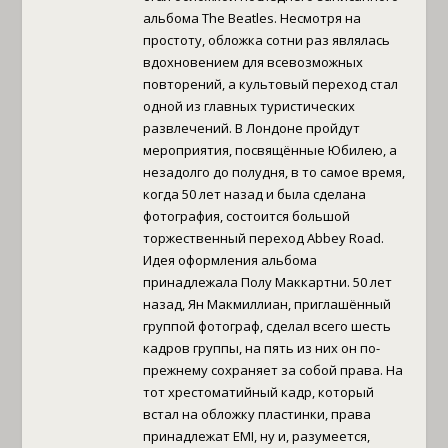
альбома The Beatles. Несмотря на
простоту, обложка сотни раз являлась
вдохновением для всевозможных
повторений, а культовый переход стал
одной из главных туристических
развлечений. В Лондоне пройдут
мероприятия, посвящённые Юбилею, а
незадолго до полудня, в то самое время,
когда 50 лет назад и была сделана
фотография, состоится большой
торжественный переход Abbey Road.
Идея оформления альбома
принадлежала Полу Маккартни. 50 лет
назад, Ян Макмиллиан, приглашённый
группой фотограф, сделал всего шесть
кадров группы, на пять из них он по-
прежнему сохраняет за собой права. На
тот хрестоматийный кадр, который
встал на обложку пластинки, права
принадлежат EMI, ну и, разумеется,