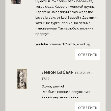
Ну если в Рокологии этой песни нет,
тогда сюда. Кавер от женской группы
Zeparella на великий блюз When the
Levee breaks от Led Zeppelin. Девушки
хотя и не тургеневские, но весьма
чувственные. Такие любую плотину
прорвут.
youtube.com/watch?v=xH-_9cwdLug
ОТВЕТИТЬ
Левон Бабаян
13.08.2019 в
17:12
Ох-ма, уля-лю!
Это была похвала девушкам и
Казачкову, естественно.
ОТВЕТИТЬ