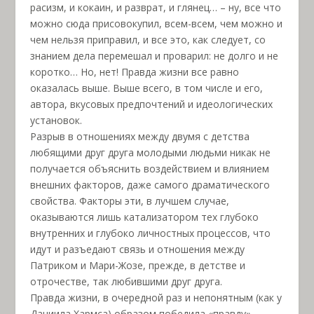
расизм, и кокаин, и разврат, и глянец… – ну, все что
можно сюда присовокупил, всем-всем, чем можно и
чем нельзя приправил, и все это, как следует, со
знанием дела перемешал и проварил: не долго и не
коротко… Но, нет! Правда жизни все равно
оказалась выше. Выше всего, в том числе и его,
автора, вкусовых предпочтений и идеологических
установок.
Разрыв в отношениях между двумя с детства
любящими друг друга молодыми людьми никак не
получается объяснить воздействием и влиянием
внешних факторов, даже самого драматического
свойства. Факторы эти, в лучшем случае,
оказываются лишь катализатором тех глубоко
внутренних и глубоко личностных процессов, что
идут и разъедают связь и отношения между
Патриком и Мари-Жозе, прежде, в детстве и
отрочестве, так любившими друг друга.
Правда жизни, в очередной раз и непонятным (как у
Даниила Хармса) образом победила «правду»