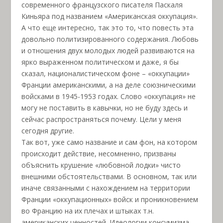
современного французского писателя Паскаля
Киньяра под названием «Американская оккупация».
А что еще интересно, так это то, что повесть эта
довольно политизированного содержания. Любовь
и отношения двух молодых людей развиваются на
ярко выраженном политическом и даже, я бы
сказал, националистическом фоне – «оккупации»
Франции американскими, а на деле союзническими
войсками в 1945-1953 годах. Слово «оккупация» не
могу не поставить в кавычки, но не буду здесь и
сейчас распространяться почему. Цели у меня
сегодня другие.
Так вот, уже само название и сам фон, на котором
происходит действие, несомненно, призваны
объяснить крушение «любовной лодки» чисто
внешними обстоятельствами. В основном, так или
иначе связанными с нахождением на территории
Франции «оккупационных» войск и проникновением
во Францию на их плечах и штыках т.н.
американских ценностей. Идеологии консумизма,