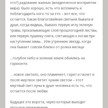
это?) радование жизнью (младенческое восприятие
мира): было хорошо, есть что вспомнить и
поблагодарить кого-то за это – вот все, что
остается. Какая благоговейная святыня бывала в
душе, когда видишь, бывало первую иглу зеленую
травы, прокалывающую слой прошлогодней листвы,
или первую пушинку снега, слетающую к ногам при
наступлении зимы… Или утреннюю звезду, когда
она бывает совсем близко от рожка месяца.
…голубое небо и зеленая земля обнялись на
горизонте.
… новое светило, оно пламенеет, горит и гаснет и
после мертвое светит чужим светом – этот
мертвый свет луны в душе человека есть то, что
остается после любви.
Будущее это ворота, через которые выходит
прошлое переживание.