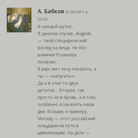
А. Бабков
21.04.2011 в
23:54
В каждой шутке…
В данном случае, Андрей,
— твой специфический
взгляд на вещи. Не без
влияния Розанова,
полагаю.
Я вам свет хочу показать, а
ты — «напугать»!..
Да и в этих-то двух
цитатах… Вторая, так
просто не в бровь, а в глаз,
особенно если взять наши
дни. Возьми, к примеру,
Москву — этот российский
плацдарм на пути в
цивилизацию. На деле —