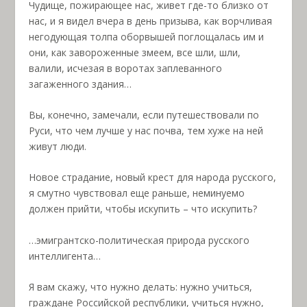
Чудище, пожирающее нас, живет где-то близко от
нас, и я видел вчера в день призыва, как ворчливая
негодующая толпа оборвышей поглощалась им и
они, как завороженные змеем, все шли, шли,
валили, исчезая в воротах заплеванного
загаженного здания…
Вы, конечно, замечали, если путешествовали по
Руси, что чем лучше у нас почва, тем хуже на ней
живут люди.
Новое страдание, новый крест для народа русского,
я смутно чувствовал еще раньше, неминуемо
должен прийти, чтобы искупить – что искупить?
…эмигрантско-политическая природа русского
интеллигента…
Я вам скажу, что нужно делать: нужно учиться,
граждане Российской республики, учиться нужно,