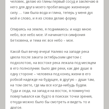
человек, делаю из глины первый сосуд и заключаю в
него для друга моего пробегающую жизненную
силу. … там была вода и глина, теперь у меня дух
мой и слово, и я из слова делаю форму.
Опираясь на землю, я поднимаюсь: и надо мною
небо, все небо мое. И начинается симфония
Бетховена, и тема ее: все небо – мое.
Какой был вечер вчера! Налево на западе река
цвела после заката октябрьским цветом с
подзолотою, на востоке река лежала под месяцем
в его полнолунии. Было две реки, как две души: в
одну стороне – человека под конец жизни в его
робкой надежде на будущее, в другую – души там,
на том свете, где мы все когда-нибудь будем.
Туда и сюда, на запад и на восток, я поминутно
повертывался как будто в поисках точки зрения,
откуда можно было бы смотреть и видеть то и
другое.