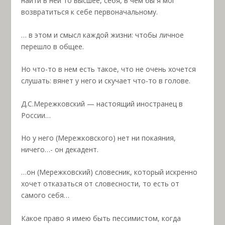
найти в ней то высшее, себя, в чем бы я мог
возвратиться к себе первоначальному.
… в этом и смысл каждой жизни: чтобы личное
перешло в общее.
Но что-то в нем есть такое, что не очень хочется
слушать: вянет у него и скучает что-то в голове.
Д.С.Мережковский — настоящий иностранец в
России…
Но у него (Мережковского) нет ни покаяния,
ничего…- он декадент.
…он (Мережковский) словесник, который искренно
хочет отказаться от словесности, то есть от
самого себя…
Какое право я имею быть пессимистом, когда