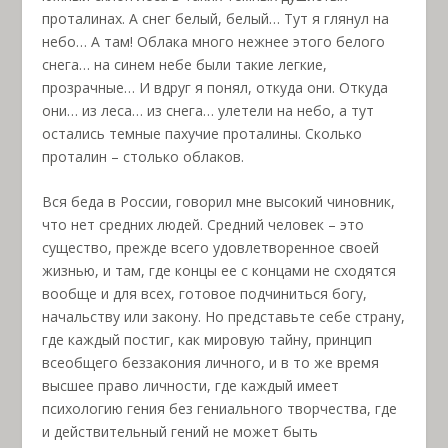
проталинах. А снег белый, белый… Тут я глянул на
небо… А там! Облака много нежнее этого белого
снега… на синем небе были такие легкие,
прозрачные… И вдруг я понял, откуда они. Откуда
они… из леса… из снега… улетели на небо, а тут
остались темные пахучие проталины. Сколько
проталин – столько облаков.
Вся беда в России, говорил мне высокий чиновник,
что нет средних людей. Средний человек – это
существо, прежде всего удовлетворенное своей
жизнью, и там, где концы ее с концами не сходятся
вообще и для всех, готовое подчиниться богу,
начальству или закону. Но представьте себе страну,
где каждый постиг, как мировую тайну, принцип
всеобщего беззакония личного, и в то же время
высшее право личности, где каждый имеет
психологию гения без гениального творчества, где
и действительный гений не может быть