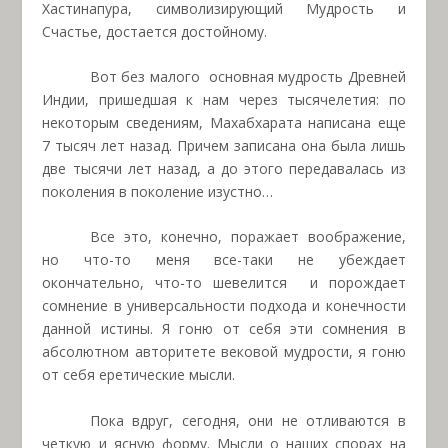
Хастинапура, символизирующий Мудрость и
Счастье, достается достойному.
Вот без малого
основная мудрость Древней
Индии, пришедшая к нам через тысячелетия: по
некоторым сведениям, Махабхарата написана еще
7 тысяч лет назад. Причем записана она была лишь
две тысячи лет назад, а до этого передавалась из
поколения в поколение изустно…
Все это, конечно, поражает воображение,
но что-то меня все-таки не убеждает
окончательно, что-то шевелится
и порождает
сомнение в универсальности подхода и конечности
данной истины. Я гоню от себя эти сомнения в
абсолютном авторитете вековой мудрости, я гоню
от себя еретические мысли.
Пока вдруг, сегодня, они не отливаются в
четкую и ясную форму. Мысли о наших спорах на