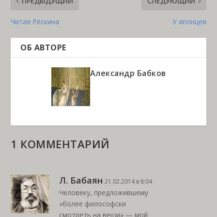
ПРЕДЫДУЩИЙ
СЛЕДУЮЩИЙ
Читая Рёскина
У японцев
ОБ АВТОРЕ
Александр Бабков
1 КОММЕНТАРИЙ
Л. Бабаян
21.02.2014 в 8:04
Человеку, предложившему
«более философски
смотреть на вещи» — мой