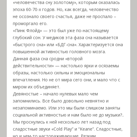
«человечества сну золотому», которым оказалась
эпоха 60-70-х годов. Но, как всегда, человечество
не осознало своего счастья, даже не проспало –
проморгало его.
«Пинк Флойд» — это был уже по-настоящему
глубокий сон. У медиков эта фаза сна называется
«быстрого сна» или «БДГ-сна». Характеризуется она
повышенной активностью головного мозга.
Данная фаза сна сродни «второй
действительности» — настолько ярки и осязаемы
образы, настолько сильны и эмоциональны
впечатления. Но не от мира сего они, и мало что с
миром их объединяет.
Девяностые – начало нулевых мало чем
запомнились. Все было довольно невнятно и
незапоминаемо. Или это мы были слишком заняты
социальной активностью и нам было не до музыки?..
Мы проснулись к ней несколько лет назад под
сладостные звуки «Cold Play” и “Keane”. Сладостные,
но и чем-то настораживающие. Резким