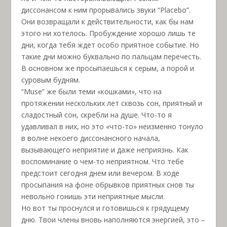
диссонансом к ним прорывались звуки “Placebo”.
Они возвращали к действительности, как бы нам
этого ни хотелось. Пробуждение хорошо лишь те
дни, когда тебя ждет особо приятное событие. Но
такие дни можно буквально по пальцам перечесть.
В основном же просыпаешься к серым, а порой и
суровым будням.
“Muse” же были теми «кошками», что на
протяжении нескольких лет сквозь сон, приятный и
сладостный сон, скребли на душе. Что-то я
удавливал в них, но это «что-то» неизменно тонуло
в волне некоего диссонансного начала,
вызывающего неприятие и даже неприязнь. Как
воспоминание о чем-то неприятном. Что тебе
предстоит сегодня днем или вечером. В ходе
просыпания на фоне обрывков приятных снов ты
невольно гонишь эти неприятные мысли.
Но вот ты проснулся и готовишься к грядущему
дню. Твои члены вновь наполняются энергией, это –