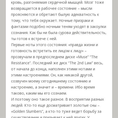
кровь, разгоняемая сердечной мышцей. Мозг тоже
возвращается в рабочее состояние – мысли
проясняются и обретают былую адекватность к
тому, что тебя окружает. Ночные призраки и
фантазии подобно ночным теням уходят в закоулки
сознания. Как бы ни была сурова действительность,
ты готов к встрече с ней.
Первые ноты этого состояния: «правда жизни и
готовность встретить ее лицом к лицу» –
прозвучали в предпоследнем диске «Muse” “The
Resistance”. Последний же диск “The 2nd Law” весь,
от начала до конца, наполнен этими нотами и
этими настроениями. Он, как никакой другой,
созвучен моему сегодняшнему состоянию и
настроению, а значит и – времени. Ибо время
таково, каким мы его сознаем.
И поэтому оно такое разное. В восприятии разных
людей. Кто-то еще досматривает золотые сны –
«Golden Slumbers”, а кто-то туже ведет борьбу за
существование и призывает к ней других. У