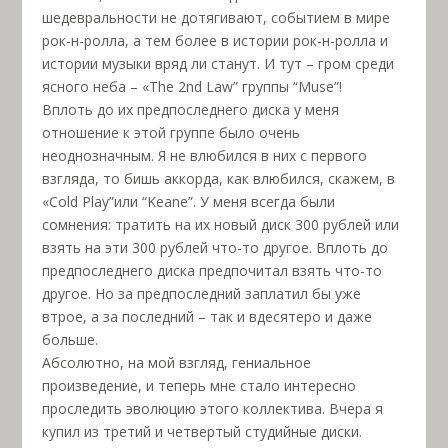
шедевральности не дотягивают, событием в мире
рок-н-ролла, а тем более в истории рок-н-ролла и
истории музыки вряд ли станут. И тут – гром среди
ясного неба – «The 2nd Law” группы “Muse”!
Вплоть до их предпоследнего диска у меня
отношение к этой группе было очень
неоднозначным. Я не влюбился в них с первого
взгляда, то бишь аккорда, как влюбился, скажем, в
«Cold Play”или “Keane”. У меня всегда были
сомнения: тратить на их новый диск 300 рублей или
взять на эти 300 рублей что-то другое. Вплоть до
предпоследнего диска предпочитал взять что-то
другое. Но за предпоследний заплатил бы уже
втрое, а за последний – так и вдесятеро и даже
больше.
Абсолютно, на мой взгляд, гениальное
произведение, и теперь мне стало интересно
проследить эволюцию этого коллектива. Вчера я
купил из третий и четвертый студийные диски.