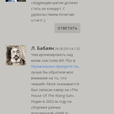
следующим шагом должен
стать их концерт. С
удовольствием почитаю
отчёт! ;)
ОТВЕТИТЬ
Л. Бабаян
28.09.2013 в 7:25
Чем иронизировать над
моим «застоем (60-70)» в
Музыкальных приоритетах
,
лучше бы обратили мое
внимание на то, что
«вашей» Muse оказывается
был записан кавер на «The
House Of The Rising Sun».
Издан в 2002-м году на
сборнике разных
исполнителй «NME in