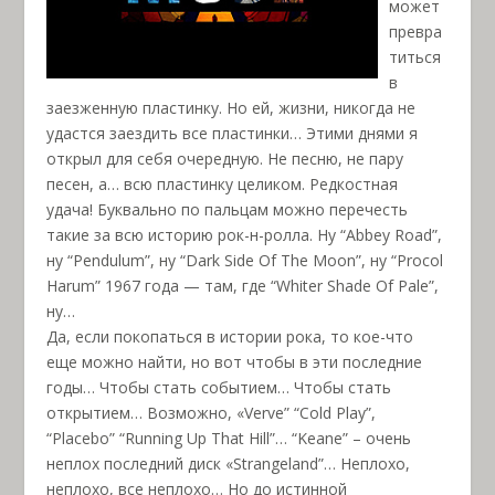
может
превра
титься
в
заезженную пластинку. Но ей, жизни, никогда не
удастся заездить все пластинки… Этими днями я
открыл для себя очередную. Не песню, не пару
песен, а… всю пластинку целиком. Редкостная
удача! Буквально по пальцам можно перечесть
такие за всю историю рок-н-ролла. Ну “Abbey Road”,
ну “Pendulum”, ну “Dark Side Of The Moon”, ну “Procol
Harum” 1967 года — там, где “Whiter Shade Of Pale”,
ну…
Да, если покопаться в истории рока, то кое-что
еще можно найти, но вот чтобы в эти последние
годы… Чтобы стать событием… Чтобы стать
открытием… Возможно, «Verve” “Cold Play”,
“Placebo” “Running Up That Hill”… “Keane” – очень
неплох последний диск «Strangeland”… Неплохо,
неплохо, все неплохо… Но до истинной