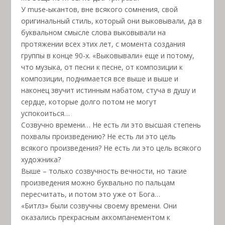
У muse-ыкантов, вне всякого сомнения, свой
оригинальный стиль, который они выковывали, да в
буквальном смысле слова выковывали на
протяжении всех этих лет, с момента создания
группы в конце 90-х. «Выковывали» еще и потому,
что музыка, от песни к песне, от композиции к
композиции, поднимается все выше и выше и
наконец звучит истинным набатом, стуча в душу и
сердце, которые долго потом не могут
успокоиться…
Созвучно времени… Не есть ли это высшая степень
похвалы произведению? Не есть ли это цель
всякого произведения? Не есть ли это цель всякого
художника?
Выше – только созвучность вечности, но такие
произведения можно буквально по пальцам
пересчитать, и потом это уже от Бога…
«Битлз» были созвучны своему времени. Они
оказались прекрасным аккомпанементом к