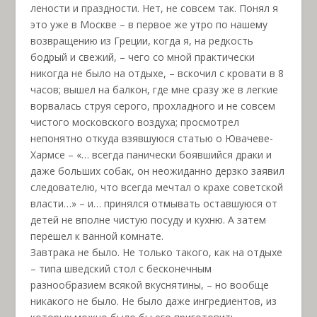
лености и праздности. Нет, не совсем так. Понял я
это уже в Москве – в первое же утро по нашему
возвращению из Греции, когда я, на редкость
бодрый и свежий, – чего со мной практически
никогда не было на отдыхе, – вскочил с кровати в 8
часов; вышел на балкон, где мне сразу же в легкие
ворвалась струя серого, прохладного и не совсем
чистого московского воздуха; просмотрел
непонятно откуда взявшуюся статью о Ювачеве-
Хармсе – «… всегда панически боявшийся драки и
даже больших собак, он неожиданно дерзко заявил
следователю, что всегда мечтал о крахе советской
власти…» – и… принялся отмывать оставшуюся от
детей не вполне чистую посуду и кухню. А затем
перешел к ванной комнате.
Завтрака не было. Не только такого, как на отдыхе
– типа шведский стол с бесконечным
разнообразием всякой вкуснятины, – но вообще
никакого не было. Не было даже ингредиентов, из