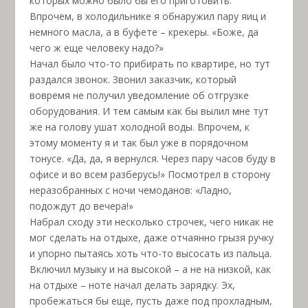
которых можно было бы его приготовить.
Впрочем, в холодильнике я обнаружил пару яиц и
немного масла, а в буфете – крекеры. «Боже, да
чего ж еще человеку надо?»
Начал было что-то прибирать по квартире, но тут
раздался звонок. Звонил заказчик, который
вовремя не получил уведомление об отгрузке
оборудования. И тем самым как бы вылил мне тут
же на голову ушат холодной воды. Впрочем, к
этому моменту я и так был уже в порядочном
тонусе. «Да, да, я вернулся. Через пару часов буду в
офисе и во всем разберусь!» Посмотрел в сторону
неразобранных с ночи чемоданов: «Ладно,
подождут до вечера!»
Набрал сходу эти несколько строчек, чего никак не
мог сделать на отдыхе, даже отчаянно грызя ручку
и упорно пытаясь хоть что-то высосать из пальца.
Включил музыку и на высокой – а не на низкой, как
на отдыхе – ноте начал делать зарядку. Эх,
пробежаться бы еще, пусть даже под прохладным,