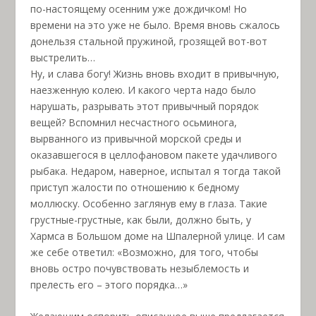
по-настоящему осенним уже дождичком! Но
времени на это уже не было. Время вновь сжалось
донельзя стальной пружиной, грозящей вот-вот
выстрелить…
Ну, и слава богу! Жизнь вновь входит в привычную,
наезженную колею. И какого черта надо было
нарушать, разрывать этот привычный порядок
вещей? Вспомнил несчастного осьминога,
вырванного из привычной морской среды и
оказавшегося в целлофановом пакете удачливого
рыбака. Недаром, наверное, испытал я тогда такой
приступ жалости по отношению к бедному
моллюску. Особенно заглянув ему в глаза. Такие
грустные-грустные, как были, должно быть, у
Хармса в Большом доме на Шпалерной улице. И сам
же себе ответил: «Возможно, для того, чтобы
вновь остро почувствовать незыблемость и
прелесть его – этого порядка…»