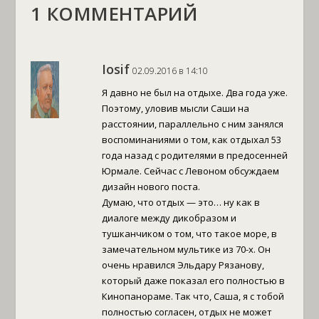
1 КОММЕНТАРИЙ
Iosif
02.09.2016 в 14:10
Я давно не был на отдыхе. Два года уже.
Поэтому, уловив мысли Саши на
расстоянии, параллельно с ним занялся
воспоминаниями о том, как отдыхал 53
года назад с родителями в предосенней
Юрмале. Сейчас с Левоном обсуждаем
дизайн нового поста.
Думаю, что отдых — это… ну как в
диалоге между дикобразом и
тушканчиком о том, что такое море, в
замечательном мультике из 70-х. Он
очень нравился Эльдару Рязанову,
который даже показал его полностью в
Кинопанораме. Так что, Саша, я с тобой
полностью согласен, отдых не может