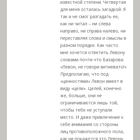
известной степени. Четвертая
для меня осталась загадкой. Я
так и не смог разгадать ее,
как ни читал – ни слева
направо, ни справа налево, ни
переставляя слова и смыслы в
разном порядке. Как часто
мне хочется ответить Левону
словами почти что Базарова:
«Левон, не говори витиевато!»
Предполагаю, что под
«ценностями» Левон имеет в
виду «цели». Целей, конечно
же, больше, они не
ограничиваются лишь той,
чтобы тебе не уступали
место. И даже привлечение к
себе внимания со стороны
лиц противоположного пола,
как ни покажется это Левону