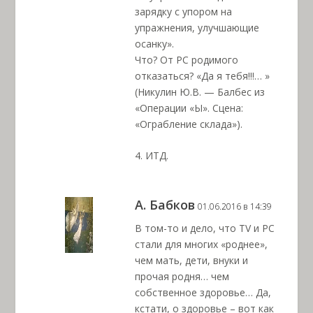
зарядку с упором на
упражнения, улучшающие
осанку».
Что? От РС родимого
отказаться? «Да я тебя!!!… »
(Никулин Ю.В. — Балбес из
«Операции «Ы». Сцена:
«Ограбление склада»).
4. ИТД.
А. Бабков
01.06.2016 в 14:39
В том-то и дело, что TV и PC
стали для многих «роднее»,
чем мать, дети, внуки и
прочая родня… чем
собственное здоровье… Да,
кстати, о здоровье – вот как