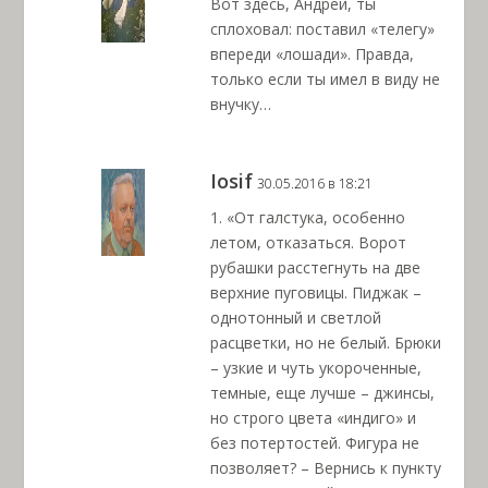
Вот здесь, Андрей, ты
сплоховал: поставил «телегу»
впереди «лошади». Правда,
только если ты имел в виду не
внучку…
Iosif
30.05.2016 в 18:21
1. «От галстука, особенно
летом, отказаться. Ворот
рубашки расстегнуть на две
верхние пуговицы. Пиджак –
однотонный и светлой
расцветки, но не белый. Брюки
– узкие и чуть укороченные,
темные, еще лучше – джинсы,
но строго цвета «индиго» и
без потертостей. Фигура не
позволяет? – Вернись к пункту