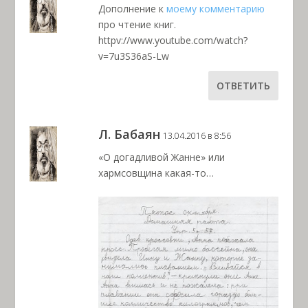
Дополнение к
моему комментарию
про чтение книг.
httpv://www.youtube.com/watch?
v=7u3S36aS-Lw
ОТВЕТИТЬ
Л. Бабаян
13.04.2016 в 8:56
«О догадливой Жанне» или
хармсовщина какая-то…