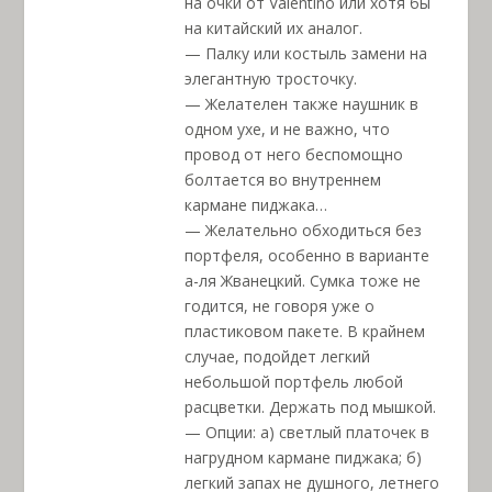
на очки от Valentino или хотя бы
на китайский их аналог.
— Палку или костыль замени на
элегантную тросточку.
— Желателен также наушник в
одном ухе, и не важно, что
провод от него беспомощно
болтается во внутреннем
кармане пиджака…
— Желательно обходиться без
портфеля, особенно в варианте
а-ля Жванецкий. Сумка тоже не
годится, не говоря уже о
пластиковом пакете. В крайнем
случае, подойдет легкий
небольшой портфель любой
расцветки. Держать под мышкой.
— Опции: а) светлый платочек в
нагрудном кармане пиджака; б)
легкий запах не душного, летнего